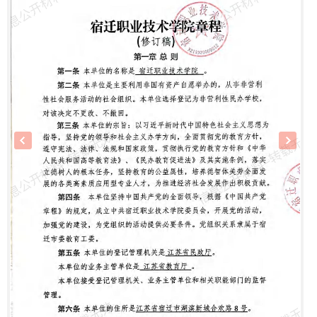
课暨评优表彰活动
案）