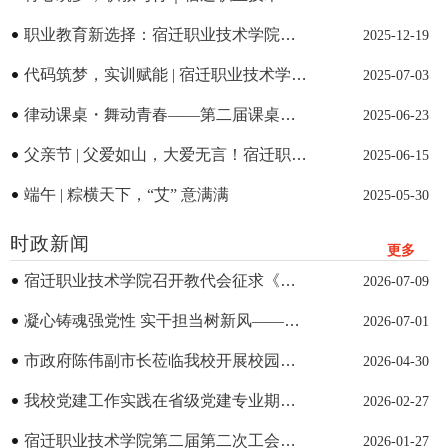
院第三届职业教育活动月启动会圆满召开
职业教育新选择：宿迁职业技术学院三
2025-12-19
大优势助你高薪就业
代码筑梦，实训赋能 | 宿迁职业技术学院
2025-07-03
信息科技学院计算机专业实训周圆满收
律动课桌・舞动青春——第二届课桌舞
2025-06-23
官，精彩答辩展硕果
比赛邀你共舞
父亲节 | 父爱如山，大爱无言！宿迁职业
2025-06-15
技术学院祝愿天下父亲节日快乐
端午 | 粽横天下，“艾” 意满满
2025-05-30
时政新闻
更多
​宿迁职业技术学院召开教代会征求《宿
2026-07-09
迁职业技术学院章程（草案）》意见
凝心铸魂强党性 实干担当树新风——开
2026-07-01
展“七一”专题党课暨评优表彰活动
市政府陈伟副市长莅临我校开展校园安
2026-04-30
全工作检查
我校党建工作实践在省级党建专业期刊
2026-02-27
刊发
宿迁职业技术学院第二届第二次工会会
2026-01-27